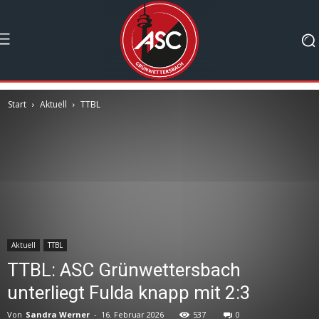
Start
Aktuell
TTBL
Aktuell
TTBL
TTBL: ASC Grünwettersbach
unterliegt Fulda knapp mit 2:3
Von
Sandra Werner
-
16. Februar 2026
537
0