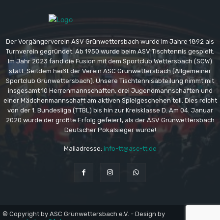
Der Vorgängerverein ASV Grünwettersbach wurde im Jahre 1892 als
Turnverein gegründet. Ab 1950 wurde beim ASV Tischtennis gespielt.
Im Jahr 2023 fand die Fusion mit dem Sportclub Wettersbach (SCW)
statt. Seitdem heißt der Verein ASC Grünwettersbach (Allgemeiner
Sportclub Grünwettersbach). Unsere Tischtennisabteilung nimmt mit
insgesamt 10 Herrenmannschaften, drei Jugendmannschaften und
einer Mädchenmannschaft am aktiven Spielgeschehen teil. Dies reicht
von der 1. Bundesliga (TTBL) bis hin zur Kreisklasse D. Am 04. Januar
2020 wurde der größte Erfolg gefeiert, als der ASV Grünwettersbach
Deutscher Pokalsieger wurde!
Mailadresse:
info-tt@asc-tt.de
© Copyright by ASC Grünwettersbach e.V. - Design by