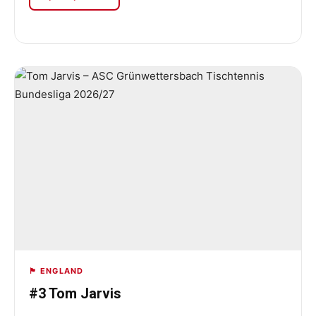
🏴󠁧󠁢󠁥󠁮󠁧󠁿 ENGLAND
#3 Tom Jarvis