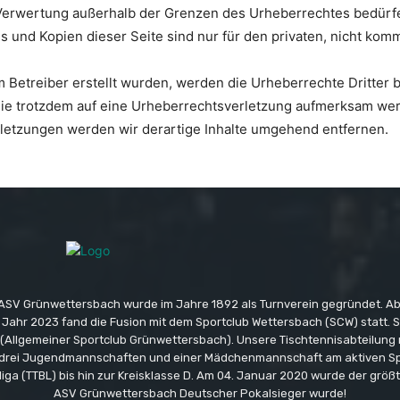
 Verwertung außerhalb der Grenzen des Urheberrechtes bedürf
s und Kopien dieser Seite sind nur für den privaten, nicht kom
om Betreiber erstellt wurden, werden die Urheberrechte Dritter
n Sie trotzdem auf eine Urheberrechtsverletzung aufmerksam we
letzungen werden wir derartige Inhalte umgehend entfernen.
ASV Grünwettersbach wurde im Jahre 1892 als Turnverein gegründet. A
m Jahr 2023 fand die Fusion mit dem Sportclub Wettersbach (SCW) statt. 
Allgemeiner Sportclub Grünwettersbach). Unsere Tischtennisabteilung 
drei Jugendmannschaften und einer Mädchenmannschaft am aktiven Spie
liga (TTBL) bis hin zur Kreisklasse D. Am 04. Januar 2020 wurde der größte
ASV Grünwettersbach Deutscher Pokalsieger wurde!