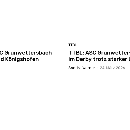
TTBL
SC Grünwettersbach
TTBL: ASC Grünwetter
ad Königshofen
im Derby trotz starker
Sandra Werner
-
24. März 2026