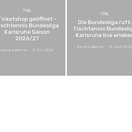
TTBL
TTBL
Ticketshop geöffnet –
Die Bundesliga ruft:
ischtennis Bundesliga
Tischtennis Bundesli
Karlsruhe Saison
Karlsruhe live erlebe
2026/27
Sandra Werner
-
19. Juni 202
Sandra Werner
-
9. Juli 2026