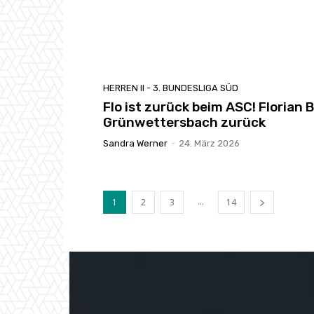
HERREN II - 3. BUNDESLIGA SÜD
Flo ist zurück beim ASC! Florian
Grünwettersbach zurück
Sandra Werner
-
24. März 2026
...
1
2
3
14