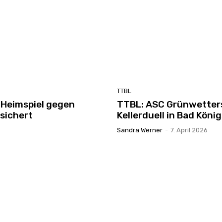
TTBL
 Heimspiel gegen
TTBL: ASC Grünwetter
sichert
Kellerduell in Bad Köni
Sandra Werner
-
7. April 2026