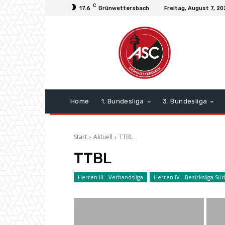
C
17.6
Grünwettersbach
Freitag, August 7, 2
Home
1. Bundesliga
3. Bundesliga
Start
Aktuell
TTBL
TTBL
Herren III - Verbandsliga
Herren IV - Bezirksliga Süd