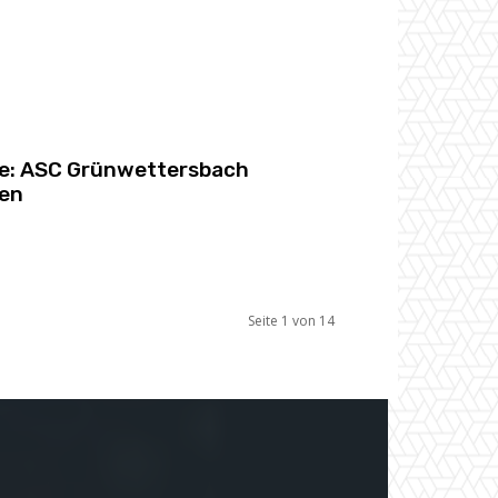
he: ASC Grünwettersbach
en
Seite 1 von 14