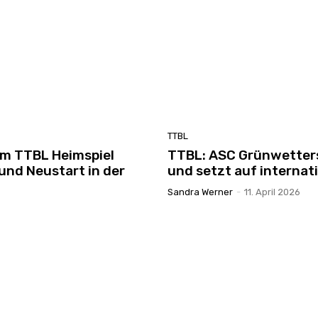
TTBL
em TTBL Heimspiel
TTBL: ASC Grünwetters
und Neustart in der
und setzt auf internat
Sandra Werner
-
11. April 2026