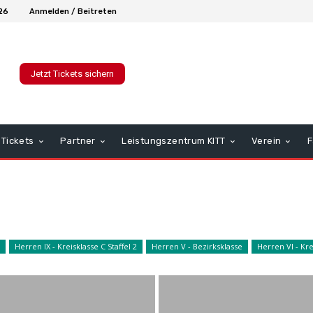
026
Anmelden / Beitreten
Jetzt Tickets sichern
Tickets
Partner
Leistungszentrum KITT
Verein
F
Herren IX - Kreisklasse C Staffel 2
Herren V - Bezirksklasse
Herren VI - Krei