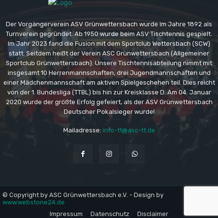
Der Vorgängerverein ASV Grünwettersbach wurde im Jahre 1892 als
Turnverein gegründet. Ab 1950 wurde beim ASV Tischtennis gespielt.
Im Jahr 2023 fand die Fusion mit dem Sportclub Wettersbach (SCW)
statt. Seitdem heißt der Verein ASC Grünwettersbach (Allgemeiner
Sportclub Grünwettersbach). Unsere Tischtennisabteilung nimmt mit
insgesamt 10 Herrenmannschaften, drei Jugendmannschaften und
einer Mädchenmannschaft am aktiven Spielgeschehen teil. Dies reicht
von der 1. Bundesliga (TTBL) bis hin zur Kreisklasse D. Am 04. Januar
2020 wurde der größte Erfolg gefeiert, als der ASV Grünwettersbach
Deutscher Pokalsieger wurde!
Mailadresse:
info-tt@asc-tt.de
© Copyright by ASC Grünwettersbach e.V. - Design by
www.webstone24.de
Impressum
Datenschutz
Disclaimer