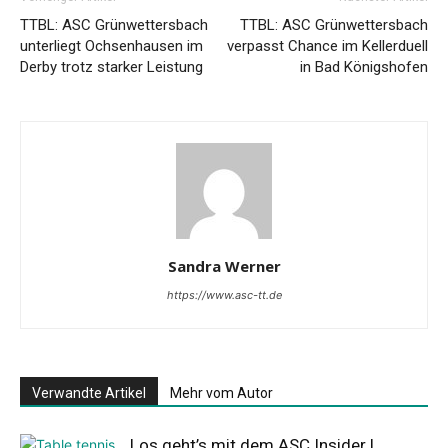
TTBL: ASC Grünwettersbach
TTBL: ASC Grünwettersbach
unterliegt Ochsenhausen im
verpasst Chance im Kellerduell
Derby trotz starker Leistung
in Bad Königshofen
Sandra Werner
https://www.asc-tt.de
Verwandte Artikel
Mehr vom Autor
Los geht’s mit dem ASC Insider |