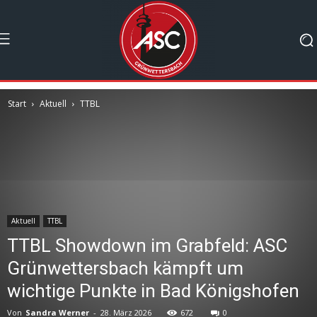
Start
Aktuell
TTBL
Aktuell
TTBL
TTBL Showdown im Grabfeld: ASC
Grünwettersbach kämpft um
wichtige Punkte in Bad Königshofen
Von
Sandra Werner
-
28. März 2026
672
0