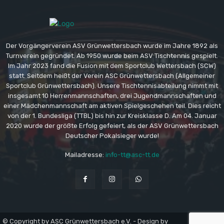
Der Vorgängerverein ASV Grünwettersbach wurde im Jahre 1892 als
Turnverein gegründet. Ab 1950 wurde beim ASV Tischtennis gespielt.
Im Jahr 2023 fand die Fusion mit dem Sportclub Wettersbach (SCW)
statt. Seitdem heißt der Verein ASC Grünwettersbach (Allgemeiner
Sportclub Grünwettersbach). Unsere Tischtennisabteilung nimmt mit
insgesamt 10 Herrenmannschaften, drei Jugendmannschaften und
einer Mädchenmannschaft am aktiven Spielgeschehen teil. Dies reicht
von der 1. Bundesliga (TTBL) bis hin zur Kreisklasse D. Am 04. Januar
2020 wurde der größte Erfolg gefeiert, als der ASV Grünwettersbach
Deutscher Pokalsieger wurde!
Mailadresse:
info-tt@asc-tt.de
© Copyright by ASC Grünwettersbach e.V. - Design by