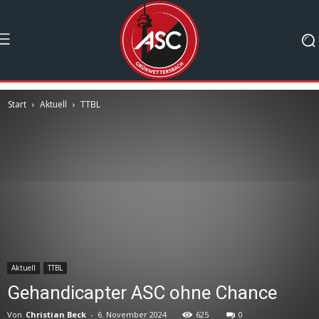
Start
Aktuell
TTBL
Aktuell
TTBL
Gehandicapter ASC ohne Chance
Von
Christian Beck
-
6. November 2024
625
0