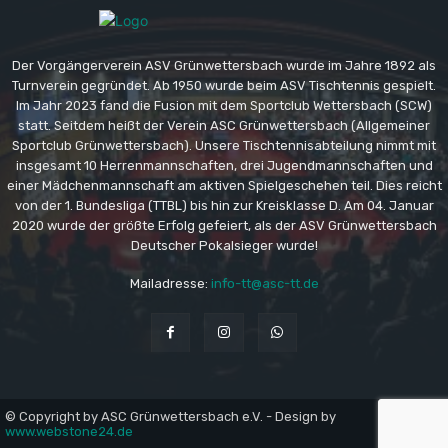
Der Vorgängerverein ASV Grünwettersbach wurde im Jahre 1892 als
Turnverein gegründet. Ab 1950 wurde beim ASV Tischtennis gespielt.
Im Jahr 2023 fand die Fusion mit dem Sportclub Wettersbach (SCW)
statt. Seitdem heißt der Verein ASC Grünwettersbach (Allgemeiner
Sportclub Grünwettersbach). Unsere Tischtennisabteilung nimmt mit
insgesamt 10 Herrenmannschaften, drei Jugendmannschaften und
einer Mädchenmannschaft am aktiven Spielgeschehen teil. Dies reicht
von der 1. Bundesliga (TTBL) bis hin zur Kreisklasse D. Am 04. Januar
2020 wurde der größte Erfolg gefeiert, als der ASV Grünwettersbach
Deutscher Pokalsieger wurde!
Mailadresse:
info-tt@asc-tt.de
© Copyright by ASC Grünwettersbach e.V. - Design by
www.webstone24.de