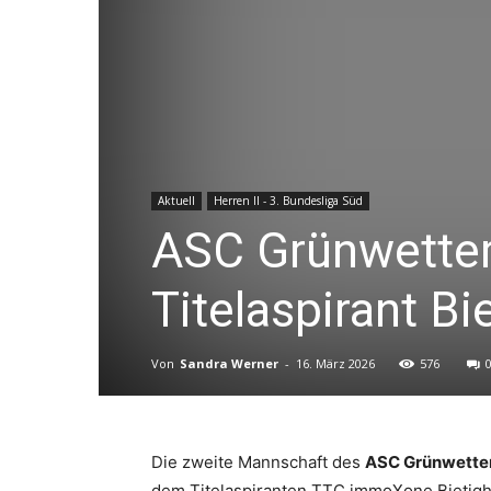
Aktuell
Herren II - 3. Bundesliga Süd
ASC Grünwetter
Titelaspirant Bi
Von
Sandra Werner
-
16. März 2026
576
Die zweite Mannschaft des
ASC Grünwette
dem Titelaspiranten TTC immoXone Bietighe