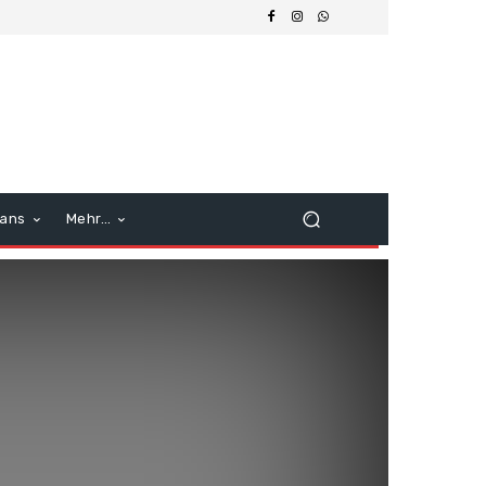
ans
Mehr…