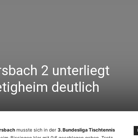
sbach 2 unterliegt
etigheim deutlich
0
rsbach
musste sich in der
3. Bundesliga Tischtennis
im-Bissingen klar mit 0:6 geschlagen geben. Trotz