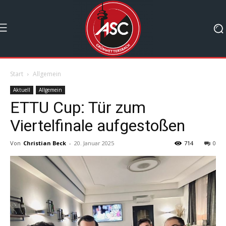
Start
Allgemein
Aktuell
Allgemein
ETTU Cup: Tür zum
Viertelfinale aufgestoßen
Von
Christian Beck
-
20. Januar 2025
714
0