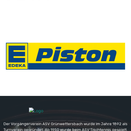
Der Vorgängerverein ASV Grünwettersbach wurde im Jahre 1892 als
Turnverein gegründet. Ab 1950 wurde beim ASV Tischtennis gespielt.